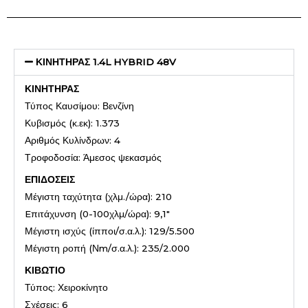
ΚΙΝΗΤΗΡΑΣ 1.4L HYBRID 48V
ΚΙΝΗΤΗΡΑΣ
Τύπος Καυσίμου: Βενζίνη
Κυβισμός (κ.εκ): 1.373
Αριθμός Κυλίνδρων: 4
Τροφοδοσία: Άμεσος ψεκασμός
ΕΠΙΔΟΣΕΙΣ
Μέγιστη ταχύτητα (χλμ./ώρα): 210
Eπιτάχυνση (0-100χλμ/ώρα): 9,1″
Μέγιστη ισχύς (ίπποι/σ.α.λ.): 129/5.500
Μέγιστη ροπή (Νm/σ.α.λ.): 235/2.000
ΚΙΒΩΤΙΟ
Τύπος: Χειροκίνητο
Σχέσεις: 6